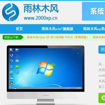
首页
雨林木风win7旗舰版
雨林木风xp系
原版xp下载:
雨林木风Ghost XP SP3 纯净版 YN6.0（官网原版）
雨林木风Gh
雨
风，
关雨
wi
木风
装工